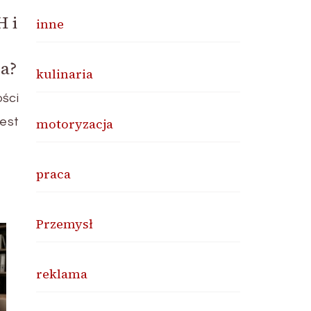
H i
inne
a?
kulinaria
ości
est
motoryzacja
praca
Przemysł
reklama