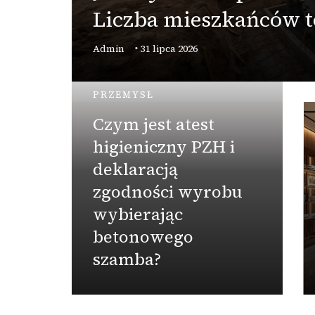
Liczba mieszkańców t
e
Admin
31 lipca 2026
PRZEMYSŁ
Czym jest atest
higieniczny PZH i
deklaracją
zgodności wyrobu
a
wybierając
betonowego
szamba?