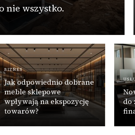
o nie wszystko.
BIZNES
USŁ
Jak odpowiednio dobrane
meble sklepowe
No
wpływają na ekspozycję
do 
towarów?
fin