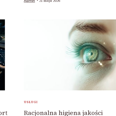
21 maja 2026
Admin
USŁUGI
ort
Racjonalna higiena jakości