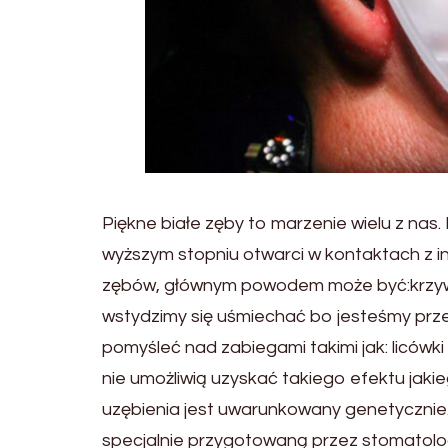
Piękne białe zęby to marzenie wielu z nas
wyższym stopniu otwarci w kontaktach z in
zębów, głównym powodem może być:krzywy z
wstydzimy się uśmiechać bo jesteśmy prz
pomyśleć nad zabiegami takimi jak: licówk
nie umożliwią uzyskać takiego efektu jak
uzębienia jest uwarunkowany genetycznie
specjalnie przygotowaną przez stomatol