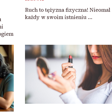
Ruch to tężyzna fizyczna! Nieomal
każdy w swoim istnieniu …
u
mi
logiem