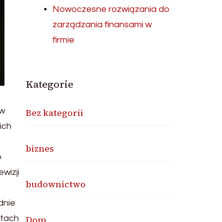
Nowoczesne rozwiązania do
zarządzania finansami w
firmie
Kategorie
 w
Bez kategorii
ich
biznes
o
wizji
budownictwo
dnie
etach
Dom