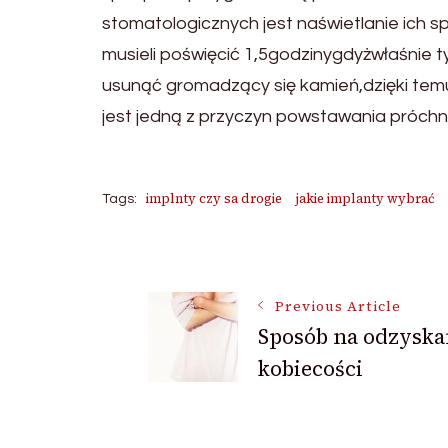
stomatologicznych jest naświetlanie ich 
musieli poświęcić 1,5godzinygdyżwłaśnie t
usunąć gromadzący się kamień,dzięki tem
jest jedną z przyczyn powstawania próchni
implnty czy sa drogie
jakie implanty wybrać
Tags:
Post
Previous Article
Sposób na odzyska
Navigation
kobiecości