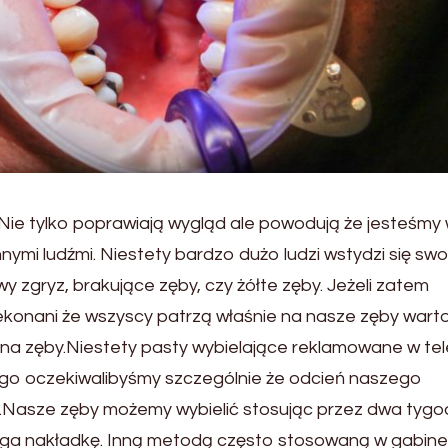
. Nie tylko poprawiają wygląd ale powodują że jesteśmy
nymi ludźmi. Niestety bardzo dużo ludzi wstydzi się swo
gryz, brakujące zęby, czy żółte zęby. Jeżeli zatem
ekonani że wszyscy patrzą właśnie na nasze zęby wart
i na zęby.Niestety pasty wybielające reklamowane w tele
iego oczekiwalibyśmy szczególnie że odcień naszego
.Nasze zęby możemy wybielić stosując przez dwa tygo
oga nakładkę. Inną metodą często stosowaną w gabin