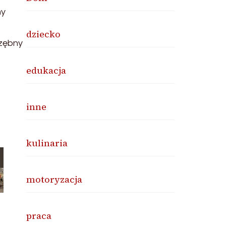
my
dziecko
azębny
edukacja
inne
kulinaria
motoryzacja
praca